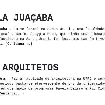
LA JUAÇABA
çaba -
Eu me formei na Santa Úrsula, uma faculdade
zona” a sério. A Lygia Pape, que tinha uma cabeça 
faculdade na Santa Úrsula foi boa, mas também tive
Fiz
(Continua...)
 ARQUITETOS
era -
Fiz a faculdade de arquitetura na UFRJ e con
período bastante efervescente dentro da universida
 em que havia os programas Favela-Bairro e Rio Cid
Continua...)