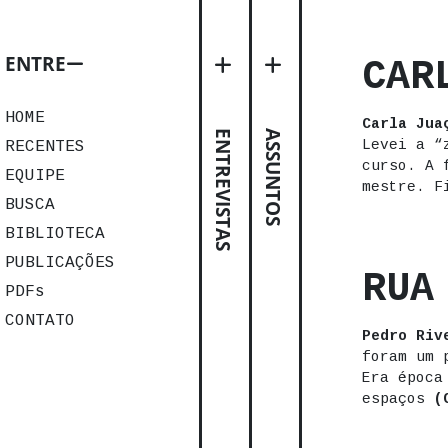
ENTRE
CAR
HOME
Carla Jua
ENTREVISTAS
ASSUNTOS
Levei a “
RECENTES
curso. A 
EQUIPE
mestre. 
BUSCA
BIBLIOTECA
PUBLICAÇÕES
RUA
PDFs
CONTATO
Pedro Riv
foram um 
Era época
espaços
(