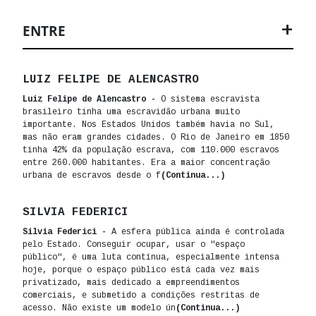
ENTRE
LUIZ FELIPE DE ALENCASTRO
Luiz Felipe de Alencastro -
O sistema escravista
brasileiro tinha uma escravidão urbana muito
importante. Nos Estados Unidos também havia no Sul,
mas não eram grandes cidades. O Rio de Janeiro em 1850
tinha 42% da população escrava, com 110.000 escravos
entre 260.000 habitantes. Era a maior concentração
urbana de escravos desde o f
(Continua...)
SILVIA FEDERICI
Silvia Federici -
A esfera pública ainda é controlada
pelo Estado. Conseguir ocupar, usar o "espaço
público", é uma luta contínua, especialmente intensa
hoje, porque o espaço público está cada vez mais
privatizado, mais dedicado a empreendimentos
comerciais, e submetido a condições restritas de
acesso. Não existe um modelo ún
(Continua...)