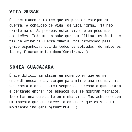
VITA SUSAK
É absolutamente lógico que as pessoas estejam em
guerra. A condição de vida, de vida normal, já não
existe mais. As pessoas estão vivendo em péssimas
condições. Todo mundo sabe que, em última instância, o
fim da Primeira Guerra Mundial foi provocado pela
gripe espanhola, quando todos os soldados, de ambos os
lados, ficaram muito doen
(Continua...)
SÔNIA GUAJAJARA
É até difícil sinalizar um momento em que eu me
entendi nessa luta, porque para mim é uma rotina, uma
sequência diária. Estou sempre defendendo alguma coisa
e tentando entrar nos espaços que se mostram fechados.
Isso foi uma constante em minha vida. Mas acho que tem
um momento que eu comecei a entender que existia um
movimento indígena o
(Continua...)